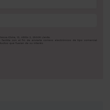
a Elvira, 13, Altillo 2, 25008 Lleida.
facilita con el fin de enviarle correos electrónicos de tipo comercial
ductos que fueran de su interés.
.
cientemente, dirigiéndose a la dirección info@zowaeducation.lat.