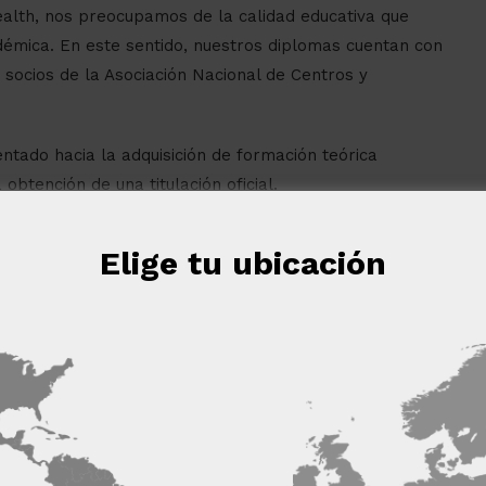
ealth, nos preocupamos de la calidad educativa que
émica. En este sentido, nuestros diplomas cuentan con
 socios de la Asociación Nacional de Centros y
entado hacia la adquisición de formación teórica
btención de una titulación oficial.
ación recibirás un diploma digital que certifica el CURSO
Elige tu ubicación
RAPIA, avalado por la UNIVERSIDAD DE VITORIA-
eb utiliza cookies
Haya, mediante la que se reconoce y garantiza la
 cookies para mejorar la experiencia del usuario. Al utilizar nuest
aís firmante del convenio.
s las cookies de acuerdo con nuestra Política de cookies.
Más in
 LOS SOCIOS
(4) →
Cookies de
Cookies de