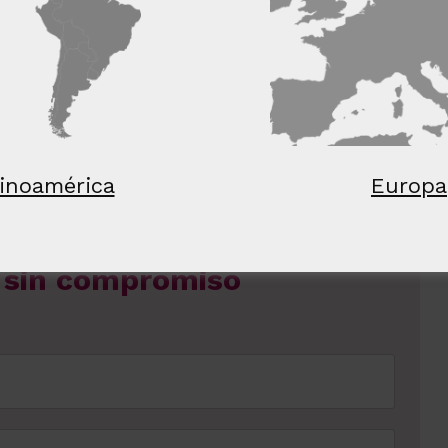
nte
rendimiento
preferencias
fu
s
?
TALLES
RECHAZAR TODO
ACE
UTICOS BÁSICOS
inoamérica
Europa
VER TODO EL CONTENIDO
y sin compromiso