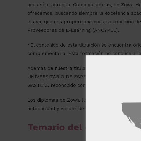
que así lo acredita. Como ya sabrás, en Zowa H
ofrecemos, buscando siempre la excelencia acad
el aval que nos proporciona nuestra condición de
Proveedores de E-Learning (ANCYPEL).
*El contenido de esta titulación se encuentra ori
complementaria. Esta formación no conduce a la o
Además de nuestra titulación, al finalizar la form
UNIVERSITARIO DE ESPECIALIZACIÓN EN FITOTE
GASTEIZ, reconocido con 12 ECTS.
Este sitio w
Los diplomas de Zowa llevan la Apostilla de la 
Este sitio web usa
autenticidad y validez del diploma en cualquier p
usted acepta toda
MOSTRAR TODOS
Temario del curso
Cookies