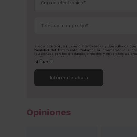
ZINK A SCHOOL, S.L., con CIF B-72419096 y domicilio C/ Comtess
Finalidad del Tratamiento: Tratamos la información que nos 
relacionado con los productos ofrecidos y otros tipos de pro
Legitimación del tratamiento: Consentimiento del interesado
Derechos: Puede ejercitar sus derechos identificándose sufi
SÍ
NO
Para más información consulte nuestra Política de Privacidad.
Desea recibir información sobre nuestros productos:
Alternative:
Opiniones