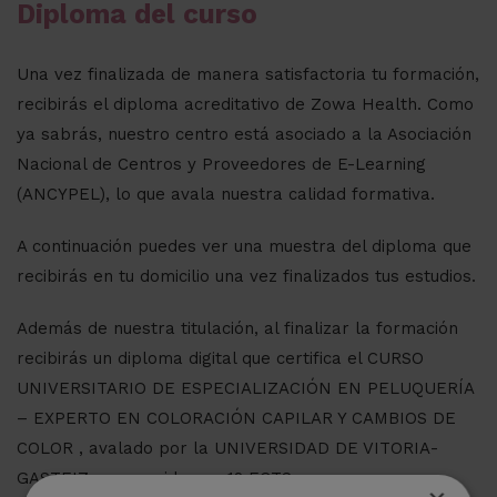
Diploma del curso
Una vez finalizada de manera satisfactoria tu formación,
recibirás el diploma acreditativo de Zowa Health. Como
ya sabrás, nuestro centro está asociado a la Asociación
Nacional de Centros y Proveedores de E-Learning
(ANCYPEL), lo que avala nuestra calidad formativa.
A continuación puedes ver una muestra del diploma que
recibirás en tu domicilio una vez finalizados tus estudios.
Además de nuestra titulación, al finalizar la formación
recibirás un diploma digital que certifica el CURSO
UNIVERSITARIO DE ESPECIALIZACIÓN EN PELUQUERÍA
– EXPERTO EN COLORACIÓN CAPILAR Y CAMBIOS DE
COLOR , avalado por la UNIVERSIDAD DE VITORIA-
GASTEIZ, reconocido con 12 ECTS.