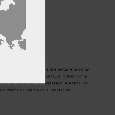
Cookies de
ncionalidad
650 $
de
TS)
PTAR TODO
ición
física, sino también para el bienestar emocional.
 con una mejor salud general, e incluso con la
rsos de nutrición
está disparado. Aprende los
n el diseño de planes de alimentación