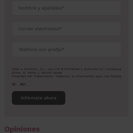
ZINK A SCHOOL, S.L., con CIF B-72419096 y domicilio C/ Comtessa
Elvira, 13, Altillo 2, 25008 Lleida.
Finalidad del Tratamiento: Tratamos la información que nos facilita
con el fin de enviarle correos electrónicos de tipo comercial
relacionado con los productos ofrecidos y otros tipos de
SÍ
NO
productos que fueran de su interés.
Legitimación del tratamiento: Consentimiento del interesado.
Derechos: Puede ejercitar sus derechos identificándose
suficientemente, dirigiéndose a la dirección
info@zowaeducation.lat.
Para más información consulte nuestra Política de Privacidad.
Desea recibir información sobre nuestros productos:
Alternative:
Opiniones