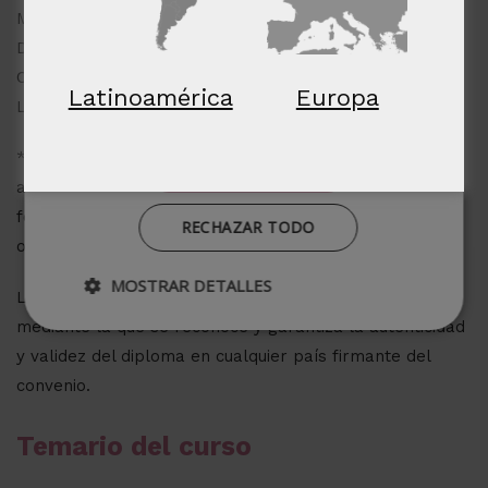
Maestría Internacional en Psicología Deportiva + Coach
Cookies de
Cookies de
Deportivo (Zowa Health)
preferencias
funcionalidad
Curso Universitario de Especialización en Coaching y
Latinoamérica
Europa
Liderazgo (Universidad de Vitoria-Gasteiz) con 5 ECTS.
*El contenido de esta titulación está orientado hacia la
ACEPTAR TODO
adquisición de formación teórica complementaria. Esta
formación no conduce a la obtención de una titulación
RECHAZAR TODO
oficial.
MOSTRAR DETALLES
Los diplomas de Zowa llevan la Apostilla de la Haya,
mediante la que se reconoce y garantiza la autenticidad
y validez del diploma en cualquier país firmante del
convenio.
Temario del curso