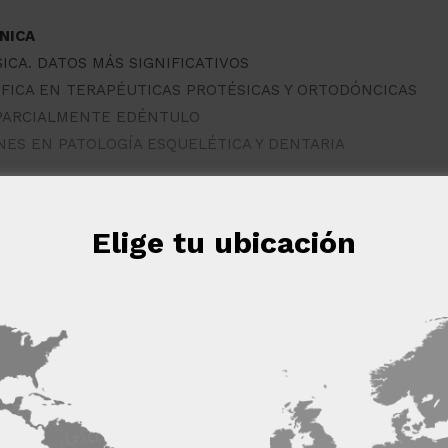
NICA
SICA. DATOS MÁS SIGNIFICATIVOS
ÍFICA EN TERAPÉUTICAS PROTÉSICAS Y ORTODÓNCICAS
 PARCIALMENTE EDÉNTULO
ONES EN PATOLOGÍA ESQUELÉTICA Y DENTARIA
VER TODO EL CONTENIDO
Elige tu ubicación
y sin compromiso
eb utiliza cookies
 cookies para mejorar la experiencia del usuario. Al utilizar nuest
s las cookies de acuerdo con nuestra Política de cookies.
Más in
 LOS SOCIOS
(4) →
Cookies de
Cookies de