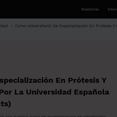
Maestrías
Desc
idad
Curso Universitario De Especialización En Prótesis Y 
specialización En Prótesis Y
 Por La Universidad Española
ts)
ia con nuestro curso de especialización en odontología.