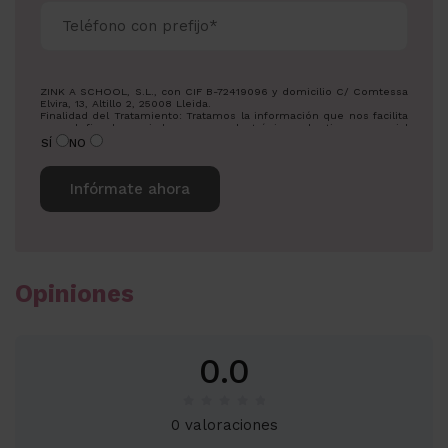
ZINK A SCHOOL, S.L., con CIF B-72419096 y domicilio C/ Comtessa
Elvira, 13, Altillo 2, 25008 Lleida.
Finalidad del Tratamiento: Tratamos la información que nos facilita
con el fin de enviarle correos electrónicos de tipo comercial
relacionado con los productos ofrecidos y otros tipos de
SÍ
NO
productos que fueran de su interés.
Legitimación del tratamiento: Consentimiento del interesado.
Derechos: Puede ejercitar sus derechos identificándose
suficientemente, dirigiéndose a la dirección
info@zowaeducation.lat.
Para más información consulte nuestra Política de Privacidad.
Desea recibir información sobre nuestros productos:
Alternative:
Opiniones
0.0
0 valoraciones