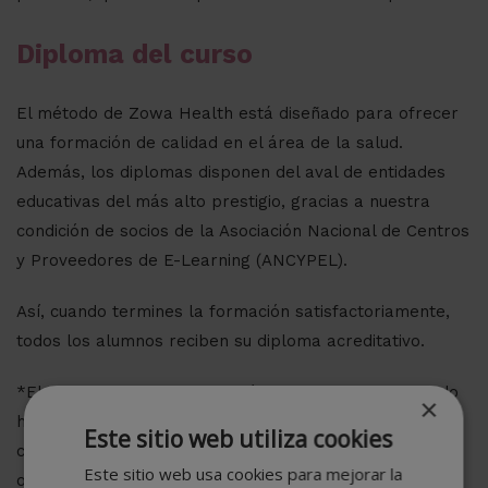
Diploma del curso
El método de Zowa Health está diseñado para ofrecer
una formación de calidad en el área de la salud.
Además, los diplomas disponen del aval de entidades
educativas del más alto prestigio, gracias a nuestra
condición de socios de la Asociación Nacional de Centros
y Proveedores de E-Learning (ANCYPEL).
Así, cuando termines la formación satisfactoriamente,
todos los alumnos reciben su diploma acreditativo.
*El contenido de esta titulación se encuentra orientado
×
hacia la adquisición de formación teórica
Este sitio web utiliza cookies
complementaria. Esta formación no conduce a la
Este sitio web usa cookies para mejorar la
obtención de una titulación oficial.