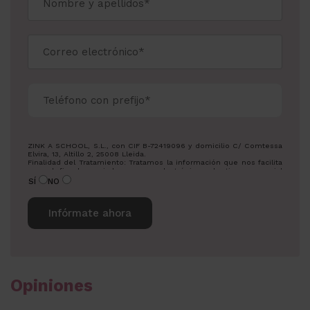
ZINK A SCHOOL, S.L., con CIF B-72419096 y domicilio C/ Comtessa
Elvira, 13, Altillo 2, 25008 Lleida.
Finalidad del Tratamiento: Tratamos la información que nos facilita
con el fin de enviarle correos electrónicos de tipo comercial
relacionado con los productos ofrecidos y otros tipos de
SÍ
NO
productos que fueran de su interés.
Legitimación del tratamiento: Consentimiento del interesado.
Derechos: Puede ejercitar sus derechos identificándose
suficientemente, dirigiéndose a la dirección
info@zowaeducation.lat.
Para más información consulte nuestra Política de Privacidad.
Desea recibir información sobre nuestros productos:
Alternative:
Opiniones