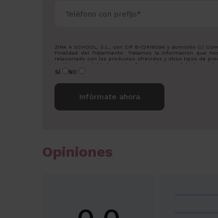
ZINK A SCHOOL, S.L., con CIF B-72419096 y domicilio C/ Comtess
Finalidad del Tratamiento: Tratamos la información que nos 
relacionado con los productos ofrecidos y otros tipos de pro
Legitimación del tratamiento: Consentimiento del interesado
Derechos: Puede ejercitar sus derechos identificándose sufi
SÍ
NO
Para más información consulte nuestra Política de Privacidad.
Desea recibir información sobre nuestros productos:
Alternative:
Opiniones