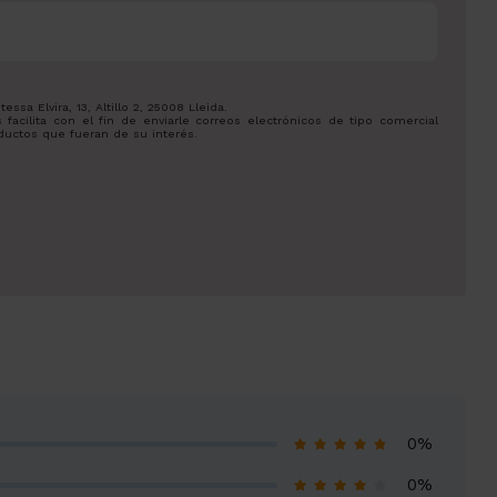
a Elvira, 13, Altillo 2, 25008 Lleida.
facilita con el fin de enviarle correos electrónicos de tipo comercial
ductos que fueran de su interés.
.
cientemente, dirigiéndose a la dirección info@zowaeducation.lat.
0%
0%