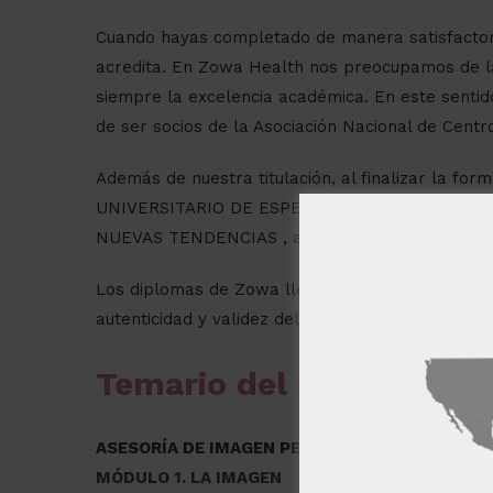
Cuando hayas completado de manera satisfactori
acredita. En Zowa Health nos preocupamos de l
siempre la excelencia académica. En este sentid
de ser socios de la Asociación Nacional de Cent
Además de nuestra titulación, al finalizar la form
UNIVERSITARIO DE ESPECIALIZACIÓN EN ASESO
NUEVAS TENDENCIAS , avalado por la UNIVERSI
Los diplomas de Zowa llevan la Apostilla de la 
autenticidad y validez del diploma en cualquier p
Este sitio w
Este sitio web usa
Temario del curso
usted acepta toda
MOSTRAR TODOS
ASESORÍA DE IMAGEN PERSONAL
MÓDULO 1. LA IMAGEN
Cookies