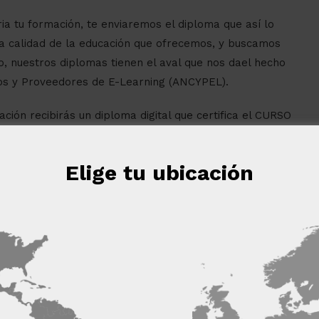
a tu formación, te enviaremos el diploma que así lo
a calidad de la educación que ofrecemos, y buscamos
o, nuestros diplomas tienen el aval que nos dael hecho
ros y Proveedores de E-Learning (ANCYPEL).
ación recibirás un diploma digital que certifica el CURSO
RÍA DE IMAGEN: ESPECIALIZACIÓN EN ASESORÍA Y
DAD DE VITORIA-GASTEIZ, reconocido con 12 ECTS.
Elige tu ubicación
Haya, mediante la que se reconoce y garantiza la
aís firmante del convenio.
eb utiliza cookies
 cookies para mejorar la experiencia del usuario. Al utilizar nuest
s las cookies de acuerdo con nuestra Política de cookies.
Más in
 LOS SOCIOS
(4) →
Cookies de
Cookies de