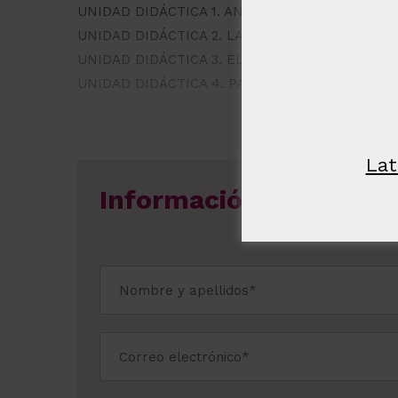
estrictame
UNIDAD DIDÁCTICA 1. ANTECEDENTES DE LA A
necesaria
UNIDAD DIDÁCTICA 2. LA IMAGEN: SUS COMPO
UNIDAD DIDÁCTICA 3. EL ASESOR DE IMAGEN
UNIDAD DIDÁCTICA 4. PARÁMETROS BÁSICOS D
MOSTRAR DE
Lat
Información gratuita 