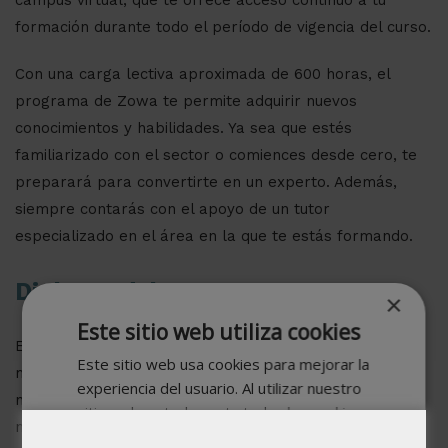
formación durante todo el período de vigencia del curso.
Con una carga lectiva aproximada de 600 horas, el
programa de Zowa te permite adquirir nuevos
conocimientos y habilidades. Ya sea que estés
familiarizado con el sector o comiences desde cero, te
preparará para convertirte en un experto. Además,
siempre contarás con el apoyo de un tutor
especializado en el área en la que te estás formando.
Diploma del curso
×
Este sitio web utiliza cookies
En Zowa Business School, nos comprometemos a
Este sitio web usa cookies para mejorar la
mantener altos estándares de calidad, asegurando que
experiencia del usuario. Al utilizar nuestro
nuestras titulaciones sean de excelente nivel. Todos
sitio web, usted acepta todas las cookies
nuestros diplomas cuentan con el respaldo de nuestra
de acuerdo con nuestra Política de