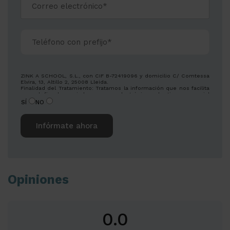
ZINK A SCHOOL, S.L., con CIF B-72419096 y domicilio C/ Comtessa
Elvira, 13, Altillo 2, 25008 Lleida.
Finalidad del Tratamiento: Tratamos la información que nos facilita
con el fin de enviarle correos electrónicos de tipo comercial
relacionado con los productos ofrecidos y otros tipos de
SÍ
NO
productos que fueran de su interés.
Legitimación del tratamiento: Consentimiento del interesado.
Derechos: Puede ejercitar sus derechos identificándose
suficientemente, dirigiéndose a la dirección
info@zowaeducation.lat.
Para más información consulte nuestra Política de Privacidad.
Desea recibir información sobre nuestros productos:
Alternative:
Opiniones
0.0