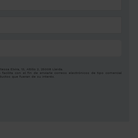
a Elvira, 13, Altillo 2, 25008 Lleida.
facilita con el fin de enviarle correos electrónicos de tipo comercial
ductos que fueran de su interés.
.
cientemente, dirigiéndose a la dirección info@zowaeducation.lat.