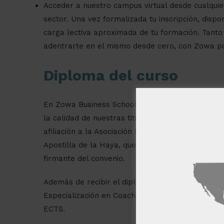
Acceder a nuestro campus virtual desde cualquie
sector. Una vez formalizada tu inscripción, dis
carga lectiva aproximada de tu formación. Tanto 
adentrarte en el mismo desde cero, con Zowa po
Diploma del curso
En Zowa Business School, nos comprometemos a 
la calidad de nuestras titulaciones. Además, to
afiliación a la Asociación Nacional de Centros y
Apostilla de la Haya, que reconoce y garantiza la
Este sitio w
firmante del convenio.
Este sitio web usa
usted acepta toda
Además de recibir el diploma correspondiente, es
Especialización en Coaching y Liderazgo, avalado
MOSTRAR TODOS
ECTS.
Cookies