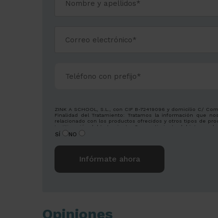
ZINK A SCHOOL, S.L., con CIF B-72419096 y domicilio C/ Comtess
Finalidad del Tratamiento: Tratamos la información que nos 
relacionado con los productos ofrecidos y otros tipos de pro
Legitimación del tratamiento: Consentimiento del interesado
Derechos: Puede ejercitar sus derechos identificándose sufi
SÍ
NO
Para más información consulte nuestra Política de Privacidad.
Desea recibir información sobre nuestros productos:
Alternative:
Opiniones