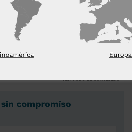
nte
rendimiento
preferencias
fu
s
TALLES
RECHAZAR TODO
ACE
inoamérica
Europa
A EMPRESA
PRESA
VER TODO EL CONTENIDO
y sin compromiso