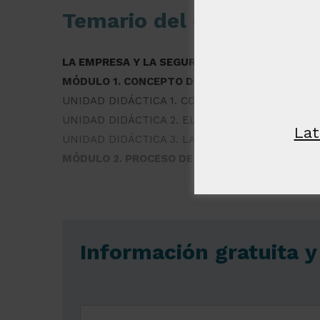
estrictame
Temario del curso
necesaria
LA EMPRESA Y LA SEGURIDAD SOCIAL
MÓDULO 1. CONCEPTO DE EMPRESA
MOSTRAR DE
UNIDAD DIDÁCTICA 1. CONCEPTO DE EMPRESA
UNIDAD DIDÁCTICA 2. EL EMPRESARIO
Lat
UNIDAD DIDÁCTICA 3. LA ORGANIZACIÓN DE L
MÓDULO 2. PROCESO DE CREACIÓN DE UNA EM
Información gratuita 