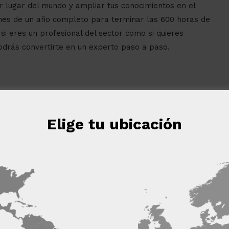
r lugar del mundo y ampliar tus conocimientos en el
pones de un año completo para terminar las 600 horas de
si eres un profesional del sector como si quieres
drás convertirte en un experto paso a paso.
cumplir con estándares de excelencia que garantizan
Elige tu ubicación
dos nuestros diplomas están respaldados por nuestra
 Proveedores de E-Learning (ANCYPEL) y llevan la
 autenticidad y validez del diploma en cualquier país
eb utiliza cookies
 cookies para mejorar la experiencia del usuario. Al utilizar nuest
s las cookies de acuerdo con nuestra Política de cookies.
Más in
ta formación incluye el Curso Universitario de
 por la Universidad de Vitoria-Gasteiz y reconocido con 5
 LOS SOCIOS
(4) →
Cookies de
Cookies de