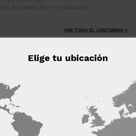
ADES, RECURSOS, PLAN Y TRANSACCIÓN
VER TODO EL CONTENIDO
y sin compromiso
Elige tu ubicación
eb utiliza cookies
 cookies para mejorar la experiencia del usuario. Al utilizar nuest
s las cookies de acuerdo con nuestra Política de cookies.
Más in
 LOS SOCIOS
(4) →
Cookies de
Cookies de
nte
rendimiento
preferencias
fu
s