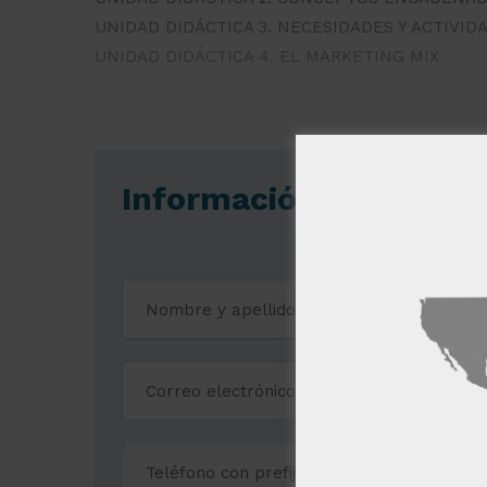
UNIDAD DIDÁCTICA 3. NECESIDADES Y ACTIVID
UNIDAD DIDÁCTICA 4. EL MARKETING MIX
Información gratuita 
Este sitio w
Este sitio web usa
usted acepta toda
MOSTRAR TODOS
Cookies
estrictame
necesaria