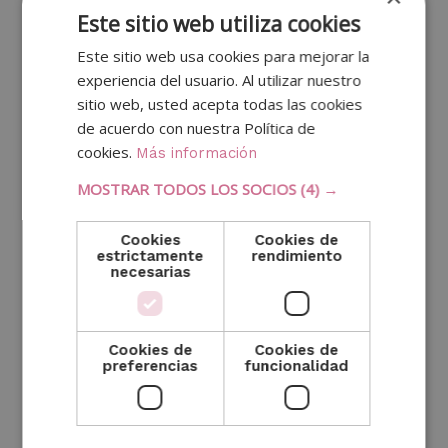
¿Qué se necesita para ser un
Este sitio web utiliza cookies
buen community manager?
Este sitio web usa cookies para mejorar la
experiencia del usuario. Al utilizar nuestro
Ser un buen community manager requiere una
sitio web, usted acepta todas las cookies
de acuerdo con nuestra Política de
combinación de habilidades técnicas y personales.
cookies.
Más información
La
formación continua
es clave, ya que estar al día
con las últimas tendencias y herramientas es
MOSTRAR TODOS LOS SOCIOS
(4) →
esencial. Además, tener
experiencia en marketing
digital
permite crear campañas más efectivas,
Cookies
Cookies de
estrictamente
rendimiento
comprendiendo conceptos como SEO, SEM y
necesarias
estrategias de contenido.
La
empatía y habilidades interpersonales
son
Cookies de
Cookies de
fundamentales para gestionar relaciones con los
preferencias
funcionalidad
usuarios y mantener una comunidad activa. También
es importante la
capacidad para trabajar bajo
presión
, ya que a menudo se deben gestionar