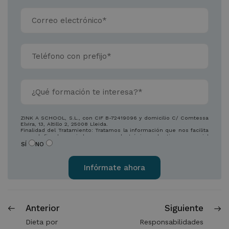
ZINK A SCHOOL, S.L., con CIF B-72419096 y domicilio C/ Comtessa
Elvira, 13, Altillo 2, 25008 Lleida.
Finalidad del Tratamiento: Tratamos la información que nos facilita
con el fin de enviarle correos electrónicos de tipo comercial
relacionado con los productos ofrecidos y otros tipos de
SÍ
NO
productos que fueran de su interés.
Legitimación del tratamiento: Consentimiento del interesado.
Derechos: Puede ejercitar sus derechos identificándose
suficientemente, dirigiéndose a la dirección
info@zowaeducation.com.
Para más información consulte nuestra Política de Privacidad.
Desea recibir información sobre nuestros productos:
Alternative:
Anterior
Siguiente
Dieta por
Responsabilidades